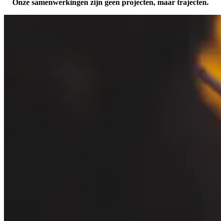
Onze samenwerkingen zijn geen projecten, maar trajecten.