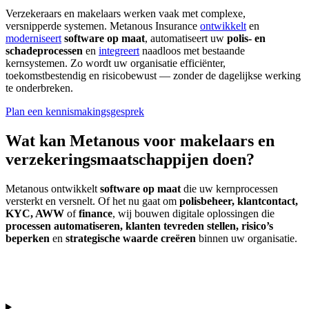
Verzekeraars en makelaars werken vaak met complexe,
versnipperde systemen. Metanous Insurance
ontwikkelt
en
moderniseert
software op maat
, automatiseert uw
polis- en
schadeprocessen
en
integreert
naadloos met bestaande
kernsystemen. Zo wordt uw organisatie efficiënter,
toekomstbestendig en risicobewust — zonder de dagelijkse werking
te onderbreken.
Plan een kennismakingsgesprek
Wat kan Metanous
voor makelaars
en
verzekeringsmaatschappijen
doen?
Metanous ontwikkelt
software op maat
die uw kernprocessen
versterkt en versnelt. Of het nu gaat om
polisbeheer, klantcontact,
KYC, AWW
of
finance
, wij bouwen digitale oplossingen die
processen automatiseren, klanten tevreden stellen, risico’s
beperken
en
strategische waarde creëren
binnen uw organisatie.